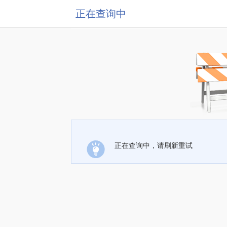
正在查询中
正在查询中，请刷新重试