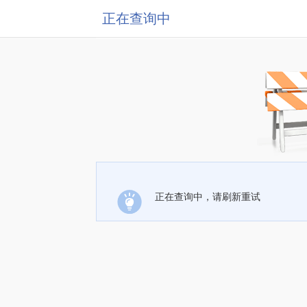
正在查询中
正在查询中，请刷新重试