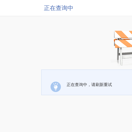
正在查询中
正在查询中，请刷新重试