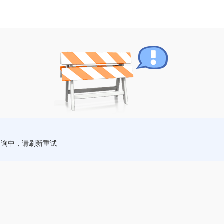
查询中，请刷新重试