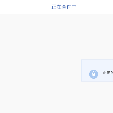
正在查询中
正在