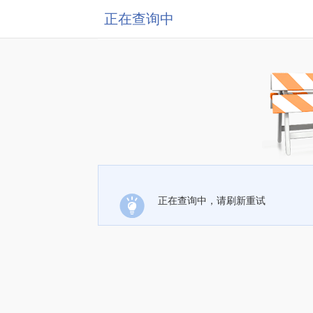
正在查询中
正在查询中，请刷新重试