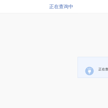
正在查询中
正在