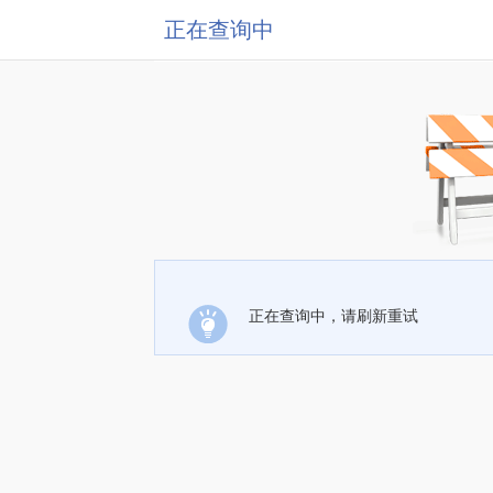
正在查询中
正在查询中，请刷新重试