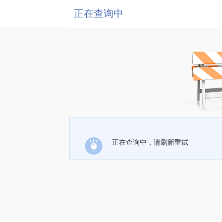
正在查询中
正在查询中，请刷新重试