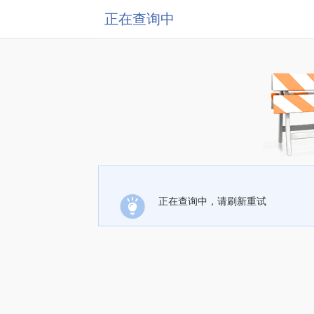
正在查询中
正在查询中，请刷新重试