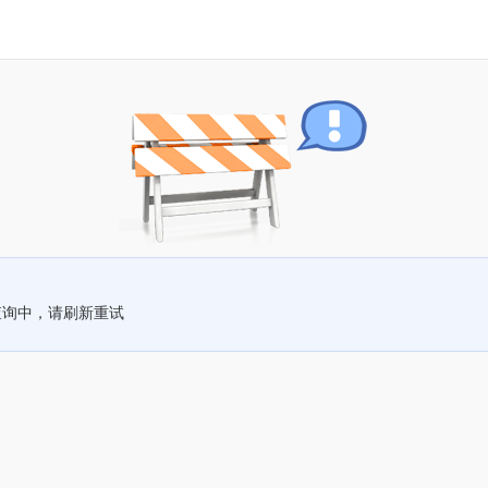
查询中，请刷新重试