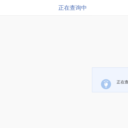
正在查询中
正在