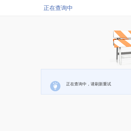
正在查询中
正在查询中，请刷新重试