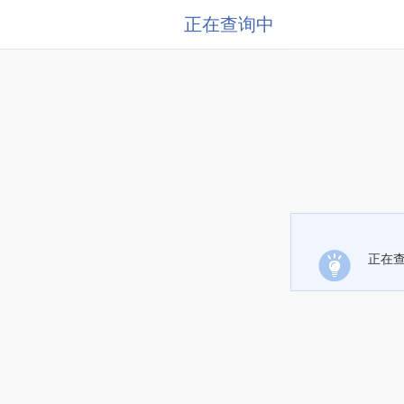
正在查询中
正在