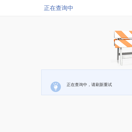
正在查询中
正在查询中，请刷新重试