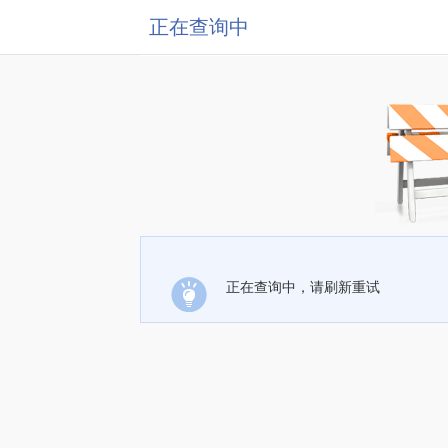
正在查询中
正在查询中，请刷新重试