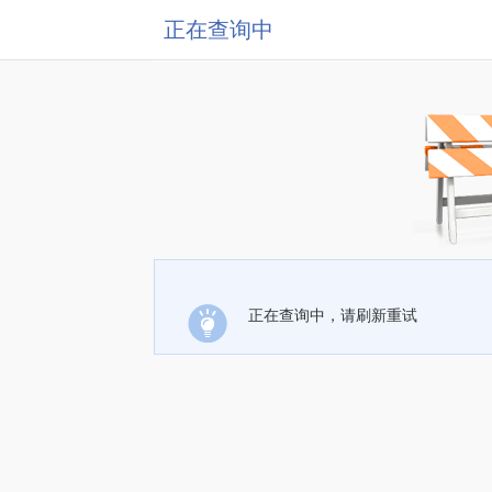
正在查询中
正在查询中，请刷新重试