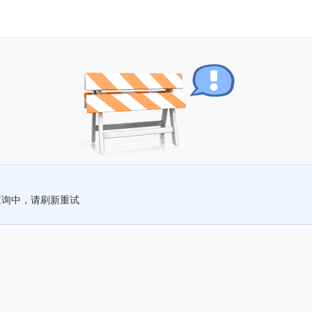
查询中，请刷新重试