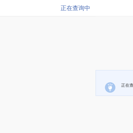
正在查询中
正在