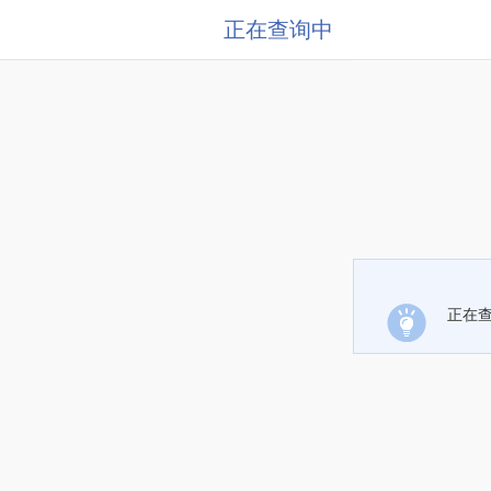
正在查询中
正在