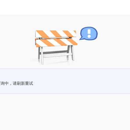
查询中，请刷新重试