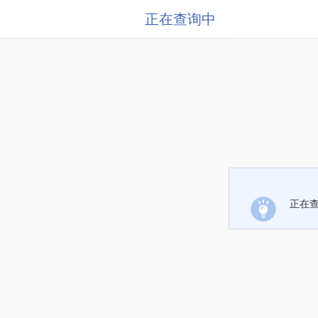
正在查询中
正在