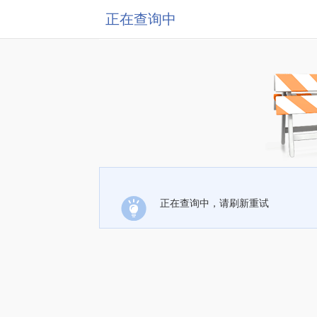
正在查询中
正在查询中，请刷新重试