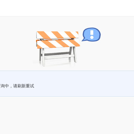
查询中，请刷新重试