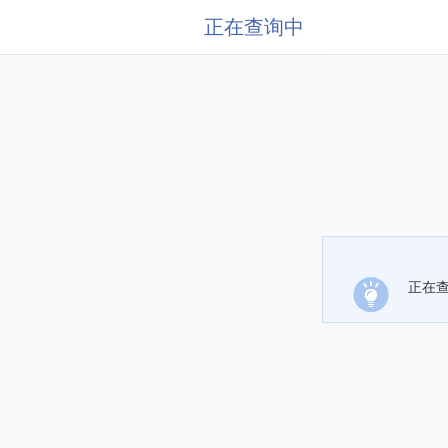
正在查询中
正在