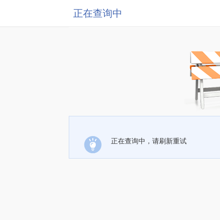
正在查询中
正在查询中，请刷新重试