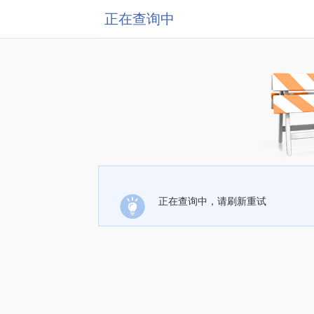
正在查询中
正在查询中，请刷新重试