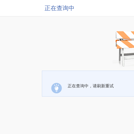
正在查询中
正在查询中，请刷新重试