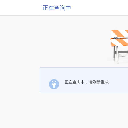
正在查询中
正在查询中，请刷新重试