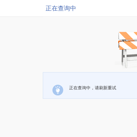
正在查询中
正在查询中，请刷新重试