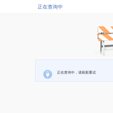
正在查询中
正在查询中，请刷新重试