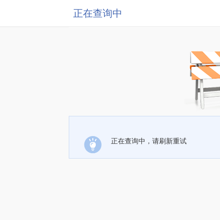
正在查询中
正在查询中，请刷新重试